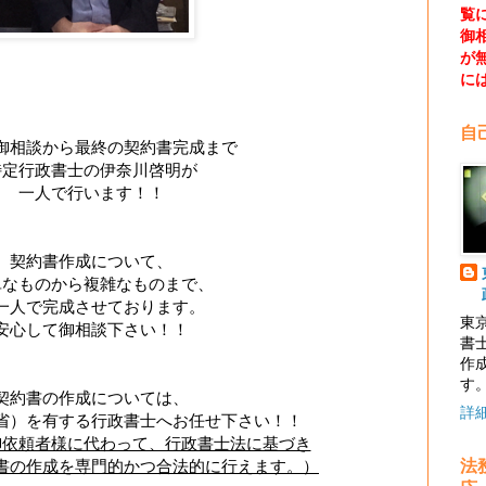
覧
御
が
に
自
御相談から最終の契約書完成まで
特定行政書士の伊奈川啓明が
一人で行います！！
契約書作成について、
単なものから複雑なものまで、
一人で完成させております。
東
安心して御相談下さい！！
書
作
す
契約書の作成については、
詳
省）を有する行政書士へお任せ下さい！！
御依頼者様に代わって、行政書士法に基づき
法
書の作成を専門的かつ合法的に行えます。）