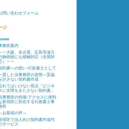
お問い合わせフォーム
ージ
home
事務所案内
～～大阪、名古屋、広島等遠方
の御依頼にも積極対応（全国対
応）～～
契約書への想い-行政書士として
一貫した当事務所の姿勢～妥協
を許さない契約書作成
忘れてはいけない視点「ビジネ
スに支障をきたさない契約書」
当事務所の特徴-アクセスに便利
な新宿区に所在する行政書士事
務所
～お客様の声～
新宿区で法人向け契約書作成代
行サービス