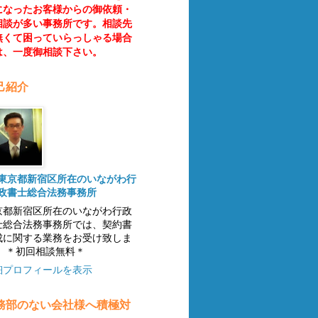
になったお客様からの御依頼・
相談が多い事務所です。
相談先
無くて困っていらっしゃる場合
は、一度御相談下さい。
己紹介
東京都新宿区所在のいながわ行
政書士総合法務事務所
京都新宿区所在のいながわ行政
士総合法務事務所では、契約書
成に関する業務をお受け致しま
。 ＊初回相談無料＊
細プロフィールを表示
務部のない会社様へ積極対