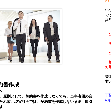
応
い
で
契
・
・
・
・
対
等
非
約書作成
＞
下
、原則として、契約書を作成しなくても、当事者間の合
の
それ故、現実社会では、契約書を作成しないまま、取引
す。
↓