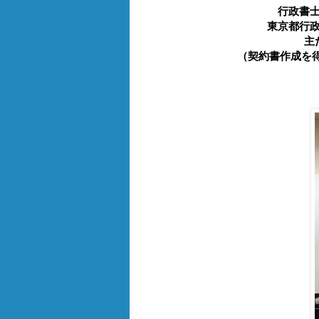
行政書
東京都行
主
（契約書作成を