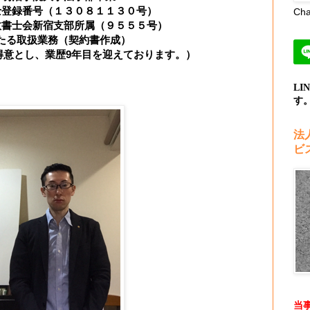
士登録番号（１３０８１１３０号）
Ch
政書士会新宿支部所属（９５５５号）
たる取扱業務（契約書作成）
得意とし、業歴9年目を迎えております。）
L
す
法
ビ
当